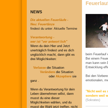
Feuerlau
NEWS
Die aktuellen Feuerläufe -
Neu: Feuertänze
findest du unter: Aktuelle Termine
Verantwortung -
wer ist "ver antwort lich"
Wenn du dein Hier und Jetzt
unerträglich findest und es dich
beim Feuerlauf 
unglücklich macht, dann gibt es
Bei einem Feuer
drei Möglichkeiten:
man kann sein D
Entwicklung effe
Verlasse
die Situation
Verändere
die Situation
Bei den Vorbere
oder
Akzeptiere
sie
emotionalen, me
ganz .
Wenn du Verantwortung für dein
"Nicht weil es 
Leben übernehmen willst, dann
sondern weil wi
musst du eine dieser
(Sokrates)
Möglichkeiten wählen, und du
musst die Wahl jetzt treffen, nicht