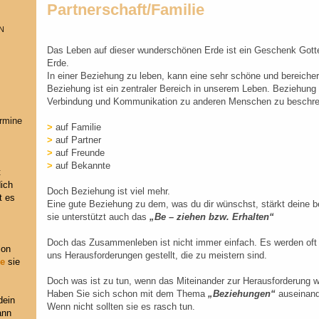
Partnerschaft/Familie
N
Das Leben auf dieser wunderschönen Erde ist ein Geschenk Gotte
Erde.
In einer Beziehung zu leben, kann eine sehr schöne und bereicher
Beziehung ist ein zentraler Bereich in unserem Leben. Beziehung
Verbindung und Kommunikation zu anderen Menschen zu beschre
ermine
>
auf Familie
>
auf Partner
>
auf Freunde
>
auf Bekannte
t
dich
Doch Beziehung ist viel mehr.
t es
Eine gute Beziehung zu dem, was du dir wünschst, stärkt deine b
sie unterstützt auch das
„Be – ziehen bzw. Erhalten“
Doch das Zusammenleben ist nicht immer einfach. Es werden oft 
ion
uns Herausforderungen gestellt, die zu meistern sind.
re
sie
Doch was ist zu tun, wenn das Miteinander zur Herausforderung w
Haben Sie sich schon mit dem Thema
„Beziehungen“
auseinand
dein
Wenn nicht sollten sie es rasch tun.
ann