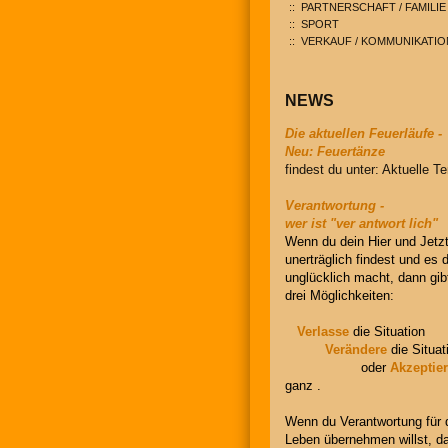
PARTNERSCHAFT / FAMILIE
SPORT
VERKAUF / KOMMUNIKATIO
NEWS
Die aktuellen Feuerläufe -
Neu: Feuertänze
findest du unter: Aktuelle T
Verantwortung -
wer ist "ver antwort lich"
Wenn du dein Hier und Jetz
unerträglich findest und es 
unglücklich macht, dann gib
drei Möglichkeiten:
Verlasse
die Situation
Verändere
die Situat
oder
Akzeptie
ganz .
Wenn du Verantwortung für 
Leben übernehmen willst, d