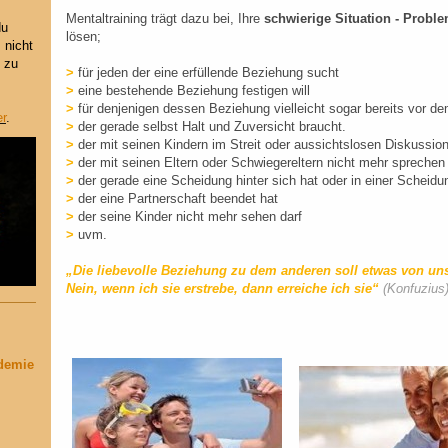
Mentaltraining trägt dazu bei, Ihre
schwierige Situation - Probl
du
lösen;
 nicht
 zu
>
für jeden der eine erfüllende Beziehung sucht
>
eine bestehende Beziehung festigen will
>
für denjenigen dessen Beziehung vielleicht sogar bereits vor d
er
.
>
der gerade selbst Halt und Zuversicht braucht.
>
der mit seinen Kindern im Streit oder aussichtslosen Diskussion
>
der mit seinen Eltern oder Schwiegereltern nicht mehr sprechen
>
der gerade eine Scheidung hinter sich hat oder in einer Scheidu
>
der eine Partnerschaft beendet hat
>
der seine Kinder nicht mehr sehen darf
>
uvm.
„Die liebevolle Beziehung zu dem anderen soll etwas von uns
Nein, wenn ich sie erstrebe, dann erreiche ich sie“
(Konfuzius
ademie