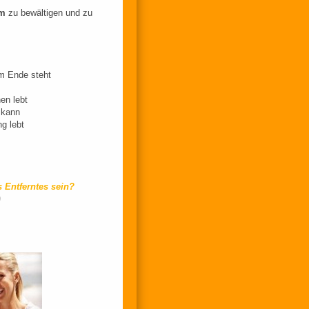
em
zu bewältigen und zu
em Ende steht
en lebt
 kann
ng lebt
 Entferntes sein?
)